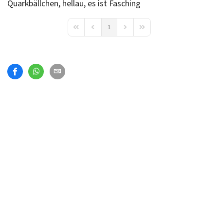
Quarkbällchen, hellau, es ist Fasching
1
First Page
Previous Page
Next Page
Last Page
Impressum
Datenschutzerklärung
Cookie-
Einstellungen