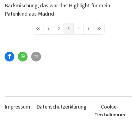
Backmischung, das war das Highlight für mein
Patenkind aus Madrid
2
3
4
First Page
Previous Page
Next Page
Last Page
Impressum
Datenschutzerklärung
Cookie-
Einstellungen
© 2026 Backen für Freunde